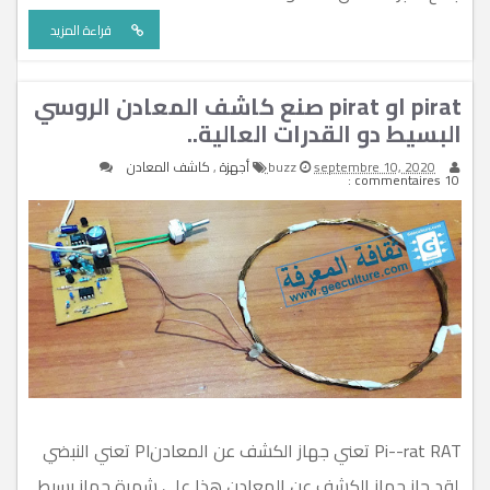
قراءة المزيد
pirat او pirat صنع كاشف المعادن الروسي
البسيط دو القدرات العالية..
septembre 10, 2020
buzz
أجهزة
,
كاشف المعادن
10 commentaires :
Pi--rat RAT تعني جهاز الكشف عن المعادنPI تعني النبضي
.لقد حاز جهاز الكشف عن المعادن هذا على شهرة جهاز بسيط