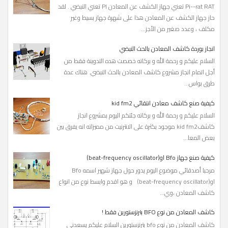
Pi--rat RAT تعني جهاز الكشف عن المعادن PI تعني النبضي . لقد
حاز جهاز الكشف عن المعادن هذا على شهرة جهاز بسيط وغير
مكلف ، وعدد صغير من الأجز...
انجاز بوردة كاشف المعادن بالحث النبضي
السلام عليكم و رحمة الله و بركاته خصصت هده التدوينة فقط من
أجل اتمام انجاز مشروع كاشف المعادن بالحث النبضي. هناك عدة
طرق بواس...
كيفية صنع كاشف معادن انتقائي kid fm2
السلام عليكم و رحمة الله و بركاته جئتكم اليوم بمشروع انجاز
كاشفkid fm2 موجود بكثرة على الانترنيت من مميزاته انه يفرق بين
بعض المعا...
كيفية صنع جهاز Bfo او(beat-frequency oscillator)
مرحبا أصدقائي موضوع اليوم يدور حول جهاز شهير اسمه Bfo
او(beat-frequency oscillator) و هو اقدم وابسط نوع من انواع
كاشف المعادن ،وي...
كاشف المعادن من نوع BFO بترنزستورين فقط !
كاشف المعادن من نوع bfo بترنزستورين السلام عليكم يسعدني