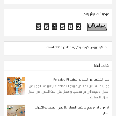
مرحبا أنت الزائر رقم
3
6
1
5
8
2
ما هو فيروس كورونا وكيفية مواجهته؟ covid-19
شاهد أيضا
جهاز الكشف عن المعادن فليزجو FelezJoo PI
جهاز الكشف عن المعادن فليزجو FelezJoo PI يعتبر هدا الجهاز من
أفضل الاجهزة التي تم تقديمها و تعمل على الحث النبضي. من أفضل
الأجزاء المعتادة ا...
pirat او pirat صنع كاشف المعادن الروسي البسيط دو القدرات
العالية..