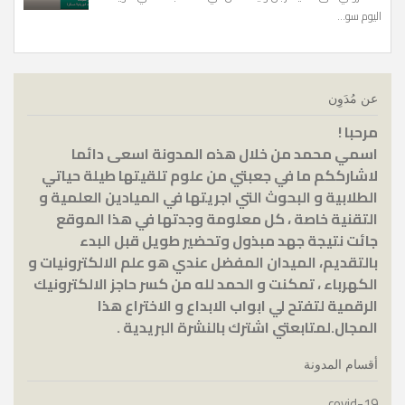
اليوم سو...
عن مُدَوِن
مرحبا !
اسمي محمد من خلال هذه المدونة اسعى دائما
لاشارككم ما في جعبتي من علوم تلقيتها طيلة حياتي
الطلابية و البحوث التي اجريتها في الميادين العلمية و
التقنية خاصة ، كل معلومة وجدتها في هذا الموقع
جائت نتيجة جهد مبذول وتحضير طويل قبل البدء
بالتقديم، الميدان المفضل عندي هو علم الالكترونيات و
الكهرباء ، تمكنت و الحمد لله من كسر حاجز الالكترونيك
الرقمية لتفتح لي ابواب الابداع و الاختراع هذا
المجال.
لمتابعتي اشترك بالنشرة البريدية .
أقسام المدونة
covid-19