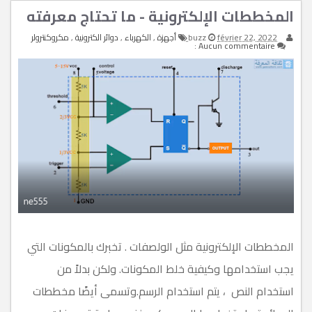
g
المخططات الإلكترونية - ما تحتاج معرفته
l
e
février 22, 2022
buzz
أجهزة
,
الكهرباء
,
دوائر الكترونية
,
مكروكنترولر
n
Aucun commentaire :
a
v
i
g
a
t
i
o
n
المخططات الإلكترونية مثل الولصفات . تخبرك بالمكونات التي
يجب استخدامها وكيفية خلط المكونات. ولكن بدلاً من
استخدام النص ، يتم استخدام الرسم.وتسمى أيضًا مخططات