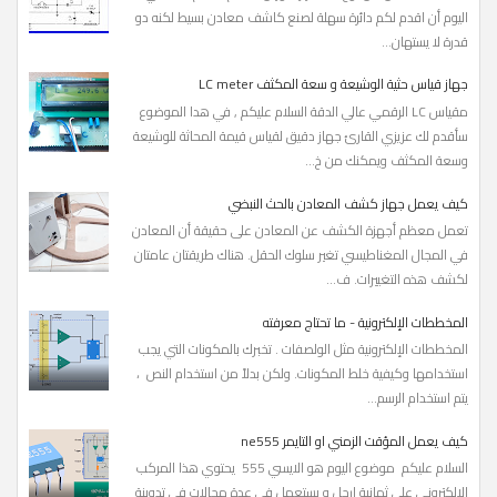
اليوم أن اقدم لكم دائرة سهلة لصنع كاشف معادن بسيط لكنه دو
قدرة لا يستهان...
جهاز قياس حثية الوشيعة و سعة المكثف LC meter
مقياس LC الرقمي عالي الدقة السلام عليكم , في هدا الموضوع
سأقدم لك عزيزي القارئ جهاز دقيق لقياس قيمة المحاثة للوشيعة
وسعة المكثف ويمكنك من خ...
كيف يعمل جهاز كشف المعادن بالحث النبضي
تعمل معظم أجهزة الكشف عن المعادن على حقيقة أن المعادن
في المجال المغناطيسي تغير سلوك الحقل. هناك طريقتان عامتان
لكشف هذه التغييرات. ف...
المخططات الإلكترونية - ما تحتاج معرفته
المخططات الإلكترونية مثل الولصفات . تخبرك بالمكونات التي يجب
استخدامها وكيفية خلط المكونات. ولكن بدلاً من استخدام النص ،
يتم استخدام الرسم...
كيف يعمل المؤقت الزمني او التايمر ne555
السلام عليكم موضوع اليوم هو الايسي 555 يحتوي هذا المركب
الالكتروني على ثمانية ارجل و يستعمل في عدة مجالات في تدوينة